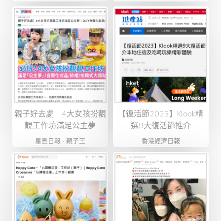
親子好去處︳4大女孩扮靚
【復活節2023】Klook精
靚工作坊滿足公主夢
選9大復活節推介
星島日報 - 親子王
香港經濟日報