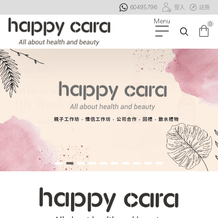
60495796
登入
註冊
0