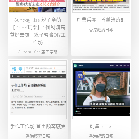
Sunday Kiss 親子童萌
創業兵團 - 香薰治療師
【#KISS玩樂】4個觀塘高
香港經濟日報
質好去處 - 親子唇膏DIY工
作坊
Sunday Kiss 親子童萌
手作工作坊 首重顧客感受
創業 Ideas
香港經濟日報
香港經濟日報