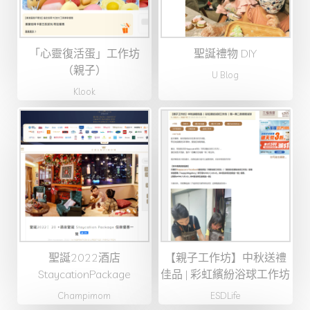
「心靈復活蛋」工作坊
聖誕禮物 DIY
（親子）
U Blog
Klook
聖誕2022酒店
【親子工作坊】中秋送禮
StaycationPackage
佳品 | 彩虹繽紛浴球工作坊
Champimom
ESDLife