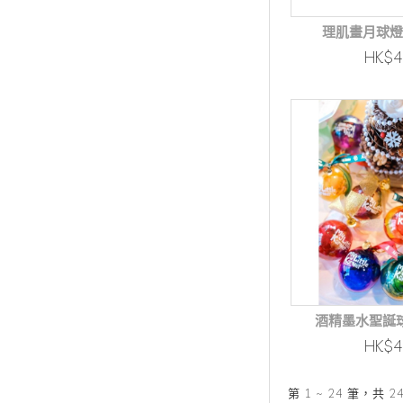
理肌畫月球燈
HK$
酒精墨水聖誕球
HK$
第 1 ~ 24 筆，共 