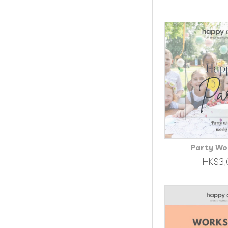
Party Wo
HK$3,