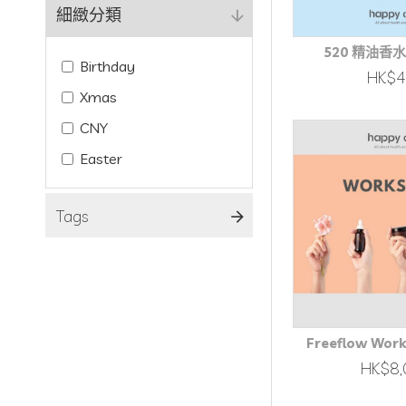
細緻分類
520 精油香
Birthday
HK$
Xmas
CNY
Easter
Tags
Freeflow Work
HK$8,