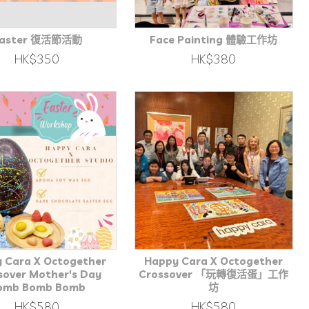
aster 復活節活動
Face Painting 體驗工作坊
HK$350
HK$380
 Cara X Octogether
Happy Cara X Octogether
sover Mother's Day
Crossover 「玩轉復活蛋」工作
omb Bomb Bomb
坊
HK$580
HK$580