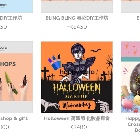
水DIY工作坊
BLING BLING 唇彩DIY工作坊
E
450
HK$450
shop & gift
Halloween 萬聖節 化妝品舞會
Happy
Cros
000
HK$480
B