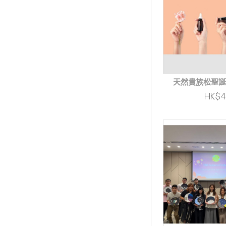
天然貴族松聖誕
HK$