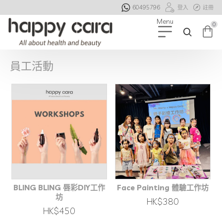
60495796
登入
註冊
0
員工活動
BLING BLING 唇彩DIY工作
Face Painting 體驗工作坊
坊
HK$380
HK$450