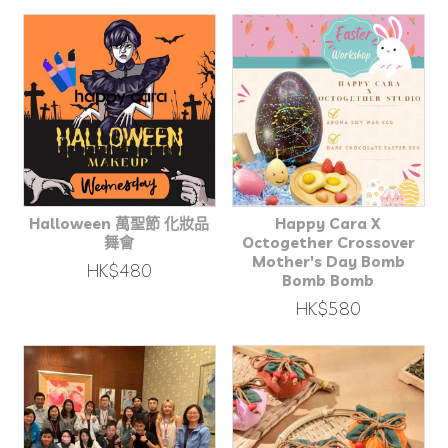
Halloween 萬聖節 化妝品
Happy Cara X
舞會
Octogether Crossover
Mother's Day Bomb
HK$480
Bomb Bomb
HK$580