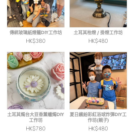
傳統玻璃紙燈籠DIY工作坊
土耳其枱燈 / 掛燈工作坊
HK$380
HK$480
土耳其燭台大豆香薰蠟燭DIY
夏日繽紛彩紅浴球炸彈DIY工
工作坊
作坊(親子)
HK$780
HK$480