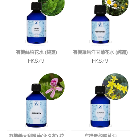
有機絲柏花水 (純露)
有機羅馬洋甘菊花水 (純露)
HK$79
HK$79
有機義大利蠟菊(永久花) 花
有機聖約翰草油