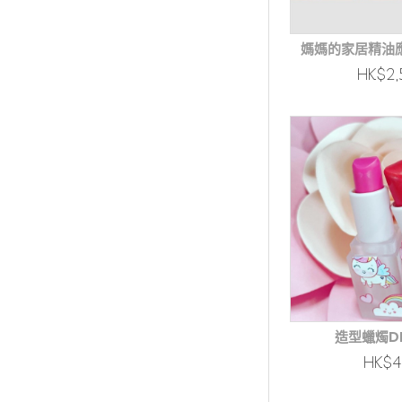
媽媽的家居精油應
HK$2,
造型蠟燭D
HK$