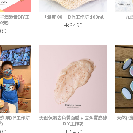
親子潤唇膏DIY工
「濕疹 88 」DIY工作坊 100ml
九
0支)
HK$450
480
炸彈DIY工作坊
天然保濕去角質面膜 + 去角質磨砂
天然化妝
子)
DIY工作坊
480
HK$450