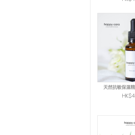
天然抗敏保濕精
HK$