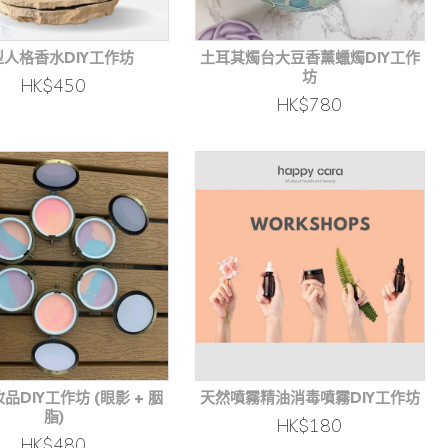
型人格香水DIY工作坊
土耳其燭台大豆香薰蠟燭DIY工作
坊
HK$450
HK$780
品DIY工作坊 (眼影 + 胭
天然噴霧精油消毒噴霧DIY工作坊
脂)
HK$180
HK$480