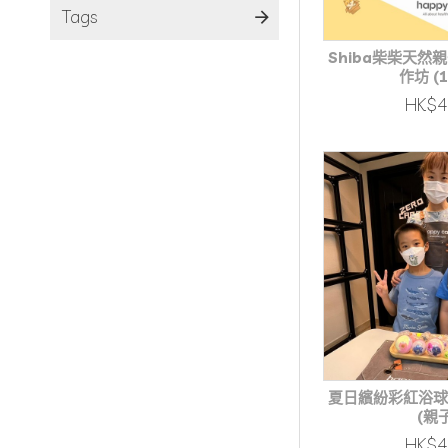
Tags
Shiba柴柴天然
作坊 (1
HK$
夏日繽紛彩紅浴球
(親
HK$