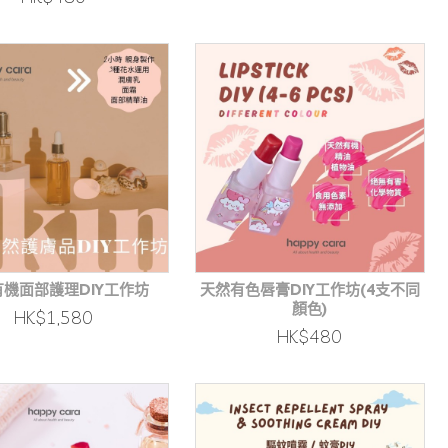
機面部護理DIY工作坊
天然有色唇膏DIY工作坊(4支不同
顏色)
HK$1,580
HK$480