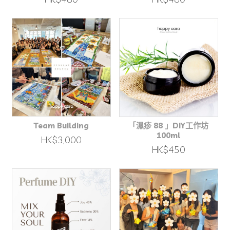
Team Building
「濕疹 88 」DIY工作坊
100ml
HK$3,000
HK$450