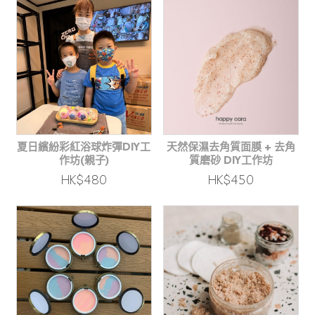
夏日繽紛彩紅浴球炸彈DIY工
天然保濕去角質面膜 + 去角
作坊(親子)
質磨砂 DIY工作坊
HK$480
HK$450