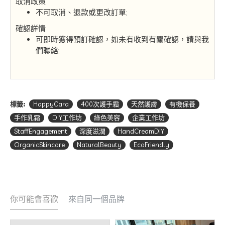
取消政策
不可取消、退款或更改訂單;
確認詳情
可即時獲得預訂確認，如未有收到有關確認，請與我
們聯絡;
標籤:
HappyCara
400次護手霜
天然護膚
有機保養
手作乳霜
DIY工作坊
綠色美容
企業工作坊
StaffEngagement
深度滋潤
HandCreamDIY
OrganicSkincare
NaturalBeauty
EcoFriendly
你可能會喜歡
來自同一個品牌