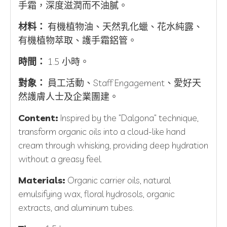
手霜，深度滋潤而不油膩。
材料：
有機植物油、天然乳化蠟、花水純露、
有機植物萃取、護手霜鋁管。
時間：
1.5 小時。
對象：
員工活動、Staff Engagement、愛好天
然護膚人士及企業團建。
Content:
Inspired by the "Dalgona" technique,
transform organic oils into a cloud-like hand
cream through whisking, providing deep hydration
without a greasy feel.
Materials:
Organic carrier oils, natural
emulsifying wax, floral hydrosols, organic
extracts, and aluminum tubes.