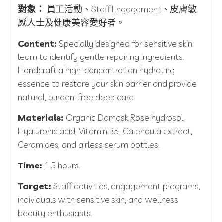
對象：
員工活動、Staff Engagement、皮膚敏
感人士及健康美容愛好者。
Content:
Specially designed for sensitive skin,
learn to identify gentle repairing ingredients.
Handcraft a high-concentration hydrating
essence to restore your skin barrier and provide
natural, burden-free deep care.
Materials:
Organic Damask Rose hydrosol,
Hyaluronic acid, Vitamin B5, Calendula extract,
Ceramides, and airless serum bottles.
Time:
1.5 hours.
Target:
Staff activities, engagement programs,
individuals with sensitive skin, and wellness
beauty enthusiasts.