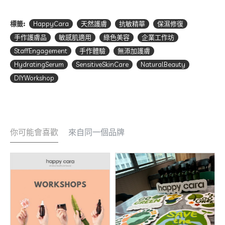
標籤:
HappyCara
天然護膚
抗敏精華
保濕修復
手作護膚品
敏感肌適用
綠色美容
企業工作坊
StaffEngagement
手作體驗
無添加護膚
HydratingSerum
SensitiveSkinCare
NaturalBeauty
DIYWorkshop
你可能會喜歡
來自同一個品牌