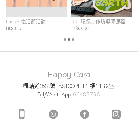
坊
Easter 復活節活動
ESG 環保工作坊導師課程
F
HK$350
HK$6,000
H
Happy Cara
觀塘道398號EASTCORE 11 樓1139室
Tel/WhatsApp:
60495796