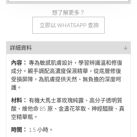
想了解更多？
立即以 WHATSAPP 查詢
詳細資料
內容：
專為敏感肌膚設計，學習辨識溫和修復
成分。親手調配高濃度保濕精華，從底層修復
受損屏障，為肌膚提供天然、無負擔的深度呵
護。
材料：
有機大馬士革玫瑰純露、高分子透明質
酸、維他命 B5 原、金盞花萃取、神經醯胺、真
空精華瓶。
時間：
1.5 小時。