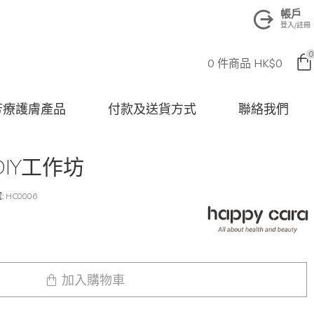
帳戶
登入/註冊
0
0 件商品 HK$0
na 芳療護膚產品
付款及送貨方式
聯絡我們
IY工作坊
:
HC0006
加入購物車