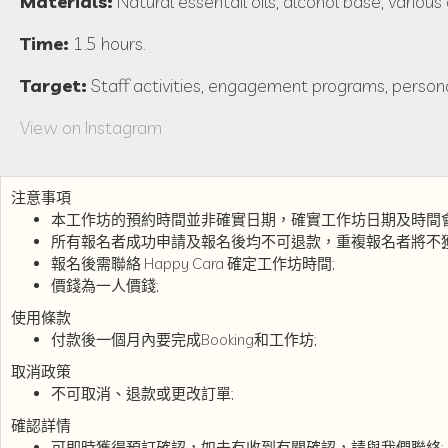
Materials:
Natural essentail oils, alcohol base, variou
Time:
1.5 hours.
Target:
Staff activities, engagement programs, persona
View on Instagram
注意事項
本工作坊的預約時間並非確實日期，確實工作坊日期及時間
所有報名者成功申請及報名後均不可退款，重複報名者將不獲
報名後需聯絡 Happy Cara 確定工作坊時間;
價錢為一人價錢;
使用條款
付款後一個月內要完成Booking和工作坊;
取消政策
不可取消、退款或更改訂單;
確認詳情
可即時獲得預訂確認，如未有收到有關確認，請與我們聯絡;