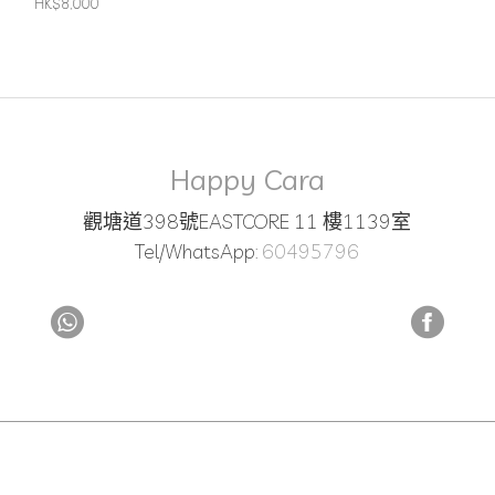
HK$8,000
Happy Cara
觀塘道398號EASTCORE 11 樓1139室
Tel/WhatsApp:
60495796