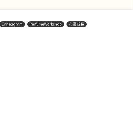
Enneagram
PerfumeWorkshop
心靈成長