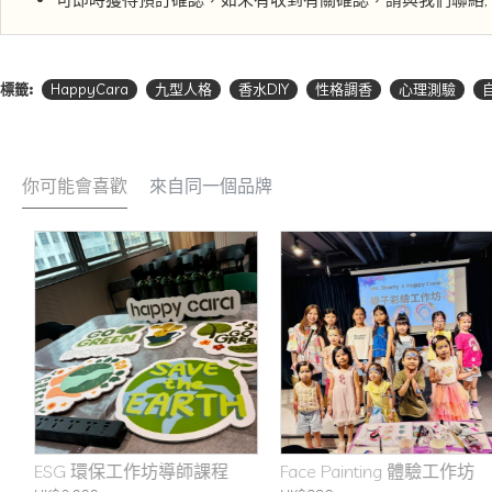
標籤:
HappyCara
九型人格
香水DIY
性格調香
心理測驗
你可能會喜歡
來自同一個品牌
ESG 環保工作坊導師課程
Face Painting 體驗工作坊