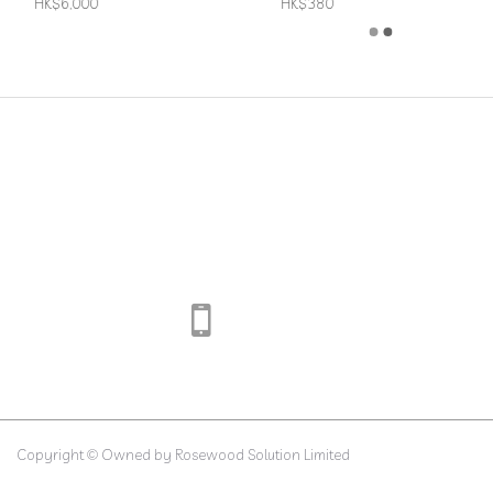
HK$6,000
HK$380
Copyright © Owned by Rosewood Solution Limited