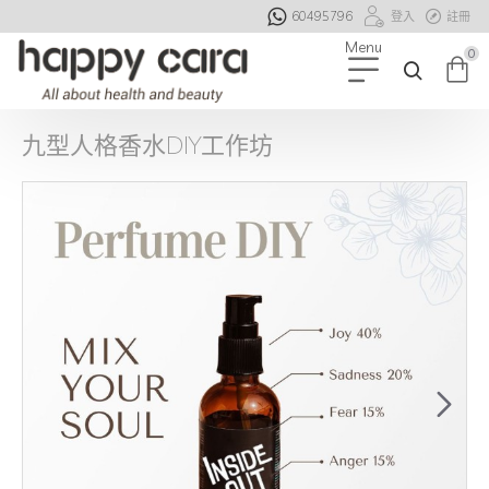
60495796
登入
註冊
0
九型人格香水DIY工作坊