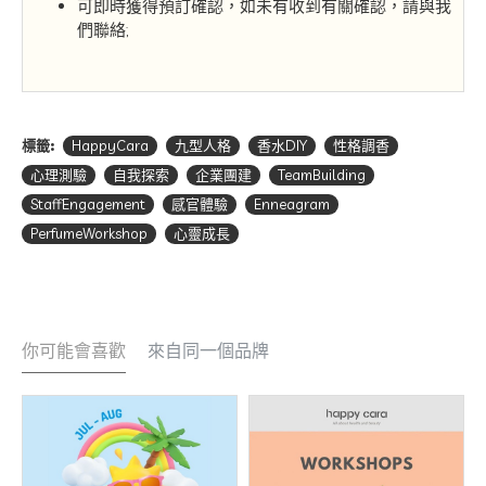
可即時獲得預訂確認，如未有收到有關確認，請與我
們聯絡;
標籤:
HappyCara
九型人格
香水DIY
性格調香
心理測驗
自我探索
企業團建
TeamBuilding
StaffEngagement
感官體驗
Enneagram
PerfumeWorkshop
心靈成長
你可能會喜歡
來自同一個品牌