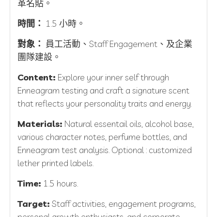
革名貼。
時間：
1.5 小時。
對象：
員工活動、Staff Engagement、及企業
團隊建設。
Content:
Explore your inner self through
Enneagram testing and craft a signature scent
that reflects your personality traits and energy.
Materials:
Natural essentail oils, alcohol base,
various character notes, perfume bottles, and
Enneagram test analysis. Optional : customized
lether printed labels.
Time:
1.5 hours.
Target:
Staff activities, engagement programs,
personal growth enthusiasts, and corporate