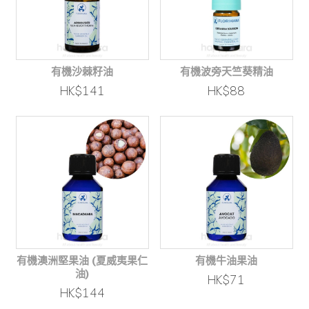
有機沙棘籽油
有機波旁天竺葵精油
HK$141
HK$88
有機澳洲堅果油 (夏威夷果仁
有機牛油果油
油)
HK$71
HK$144