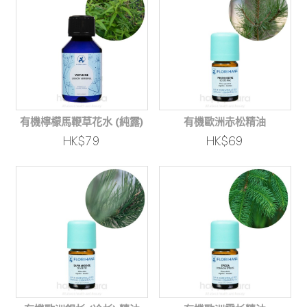
有機檸檬馬鞭草花水 (純露)
有機歐洲赤松精油
HK$79
HK$69