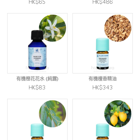
HK$65
HK$486
有機橙花花水 (純露)
有機檀香精油
HK$83
HK$343