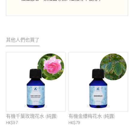
其他人們也買了
有機千葉玫瑰花水 (純露)
有機金縷梅花水 (純露)
露
HK$97
HK$79
H