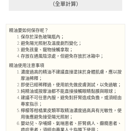
（全單計算）
精油要如何保存呢？
保存於深色玻璃瓶內；
避免陽光照射及溫度劇烈變化；
避免孩童、寵物接觸拿取；
存放在通風陰涼處，但避免存放於冰箱中；
精油使用注意事項
濃度過高的精油不建議直接塗抹於身體肌膚，應以按
摩油稀釋；
即使已經稀釋過，使用前先做皮膚測試，以免過敏；
純精油或按摩油都不能直接接觸眼睛黏膜與眼球；
建議不可任意內服，避免對肝腎造成負擔，或須經由
專家指示；
檸檬等柑橘果皮類萃取精油濃度過高具有光敏性，使
用後應避免接受陽光照射；
嬰幼兒、孕哺婦、氣喘患者、肝腎病人、癲癇患者、
癌症患者，須經由專業人士指導下使用；