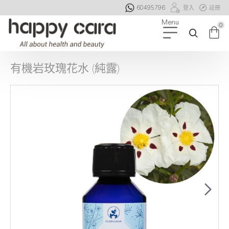
60495796
登入
註冊
0
有機岩玫瑰花水 (純露)