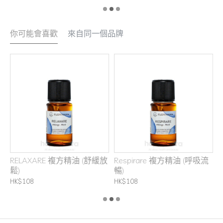
你可能會喜歡
來自同一個品牌
RELAXARE 複方精油 (舒緩放
Respirare 複方精油 (呼吸流
鬆)
暢)
H
HK$108
HK$108