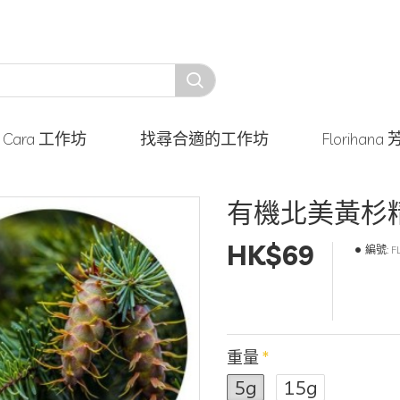
y Cara 工作坊
找尋合適的工作坊
Floriha
有機北美黃杉
HK$69
編號:
F
重量
5g
15g