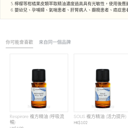
檸檬等柑橘果皮類萃取精油濃度過高具有光敏性，使用後應
嬰幼兒、孕哺婦、氣喘患者、肝腎病人、癲癇患者、癌症患
你可能會喜歡
來自同一個品牌
Respirare 複方精油 (呼吸流
SOLIS 複方精油 (活力提升)
暢)
HK$102