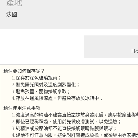
產地
法國
F
精油要如何保存呢？
保存於深色玻璃瓶內；
避免陽光照射及溫度劇烈變化；
避免孩童、寵物接觸拿取；
存放在通風陰涼處，但避免存放於冰箱中；
精油使用注意事項
濃度過高的精油不建議直接塗抹於身體肌膚，應以按摩油稀
即使已經稀釋過，使用前先做皮膚測試，以免過敏；
純精油或按摩油都不能直接接觸眼睛黏膜與眼球；
建議不可任意內服，避免對肝腎造成負擔，或須經由專家指