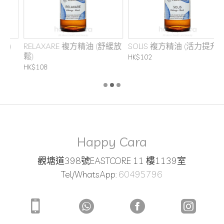
RELAXARE 複方精油 (舒緩放
SOLIS 複方精油 (活力提升)
鬆)
HK$102
H
HK$108
Happy Cara
觀塘道398號EASTCORE 11 樓1139室
Tel/WhatsApp:
60495796