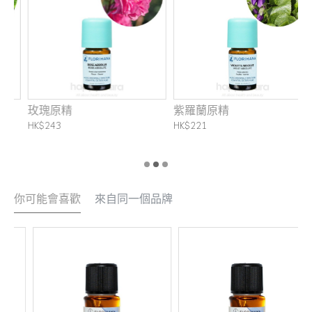
玫瑰原精
紫羅蘭原精
HK$243
HK$221
H
你可能會喜歡
來自同一個品牌