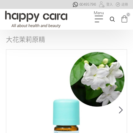
60495796
登入
註冊
0
大花茉莉原精