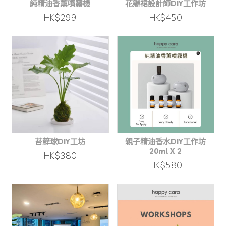
純精油香薰噴霧機
花瓣裙設計師DIY工作坊
HK$299
HK$450
苔蘚球DIY工坊
親子精油香水DIY工作坊
20ml X 2
HK$380
HK$580