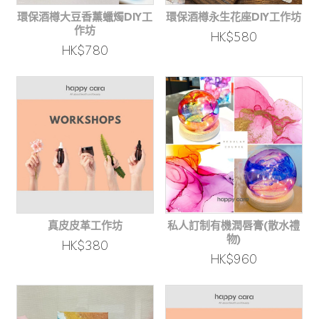
環保酒樽大豆香薰蠟燭DIY工
環保酒樽永生花座DIY工作坊
作坊
HK$580
HK$780
真皮皮革工作坊
私人訂制有機潤唇膏(散水禮
物)
HK$380
HK$960