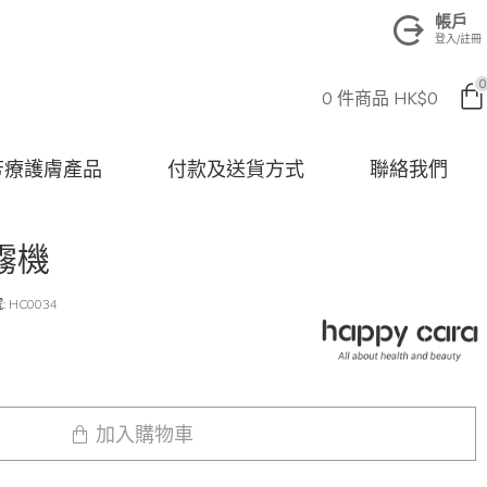
帳戶
登入/註冊
0
0 件商品 HK$0
na 芳療護膚產品
付款及送貨方式
聯絡我們
霧機
:
HC0034
加入購物車