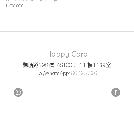
HK$8,000
Happy Cara
觀塘道398號EASTCORE 11 樓1139室
Tel/WhatsApp:
60495796