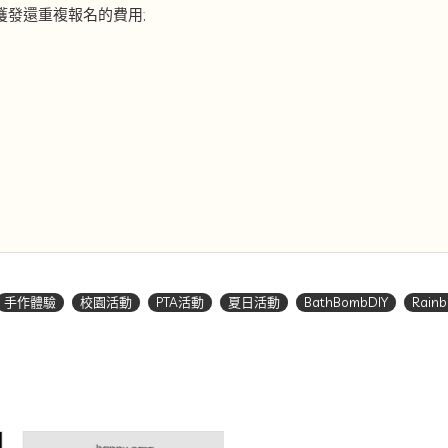
發還重複報名的費用;
手作體驗
校園活動
PTA活動
夏日活動
BathBombDIY
Rain