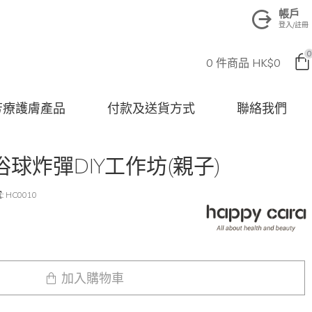
帳戶
登入/註冊
0
0 件商品 HK$0
na 芳療護膚產品
付款及送貨方式
聯絡我們
球炸彈DIY工作坊(親子)
:
HC0010
加入購物車