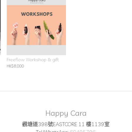
Freeflow Workshop & gift
HK$8,000
Happy Cara
觀塘道398號EASTCORE 11 樓1139室