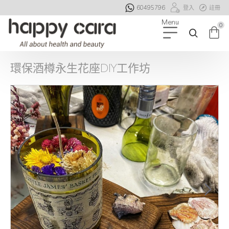
60495796
登入
註冊
0
環保酒樽永生花座DIY工作坊