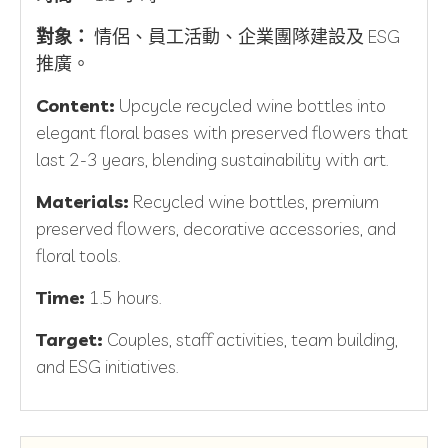
對象：
情侶、員工活動、企業團隊建設及 ESG
推廣。
Content:
Upcycle recycled wine bottles into
elegant floral bases with preserved flowers that
last 2-3 years, blending sustainability with art.
Materials:
Recycled wine bottles, premium
preserved flowers, decorative accessories, and
floral tools.
Time:
1.5 hours.
Target:
Couples, staff activities, team building,
and ESG initiatives.