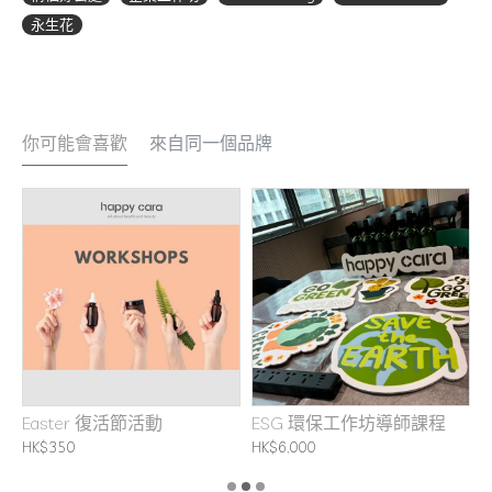
永生花
你可能會喜歡
來自同一個品牌
坊
Easter 復活節活動
ESG 環保工作坊導師課程
F
HK$350
HK$6,000
H