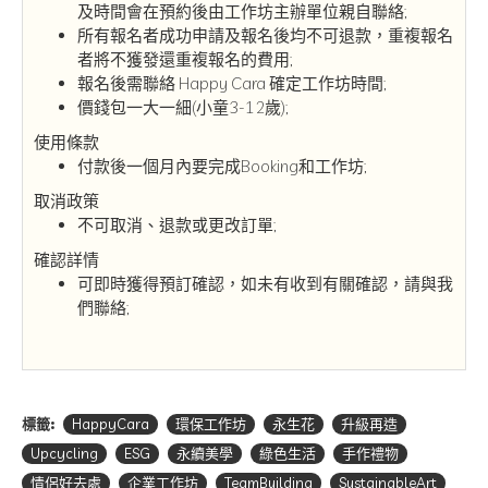
及時間會在預約後由工作坊主辦單位親自聯絡;
所有報名者成功申請及報名後均不可退款，重複報名
者將不獲發還重複報名的費用;
報名後需聯絡 Happy Cara 確定工作坊時間;
價錢包一大一細(小童3-12歲);
使用條款
付款後一個月內要完成Booking和工作坊;
取消政策
不可取消、退款或更改訂單;
確認詳情
可即時獲得預訂確認，如未有收到有關確認，請與我
們聯絡;
標籤:
HappyCara
環保工作坊
永生花
升級再造
Upcycling
ESG
永續美學
綠色生活
手作禮物
情侶好去處
企業工作坊
TeamBuilding
SustainableArt