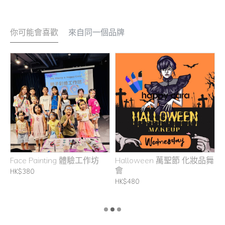
你可能會喜歡
來自同一個品牌
坊
Face Painting 體驗工作坊
Halloween 萬聖節 化妝品舞
H
會
C
HK$380
B
HK$480
H