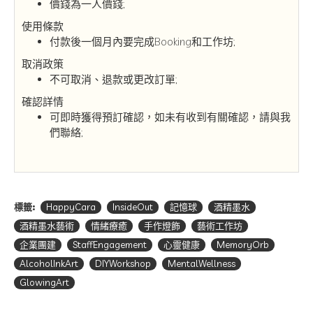
價錢為一人價錢;
使用條款
付款後一個月內要完成Booking和工作坊;
取消政策
不可取消、退款或更改訂單;
確認詳情
可即時獲得預訂確認，如未有收到有關確認，請與我
們聯絡;
標籤:
HappyCara
InsideOut
記憶球
酒精墨水
酒精墨水藝術
情緒療癒
手作燈飾
藝術工作坊
企業團建
StaffEngagement
心靈健康
MemoryOrb
AlcoholInkArt
DIYWorkshop
MentalWellness
GlowingArt