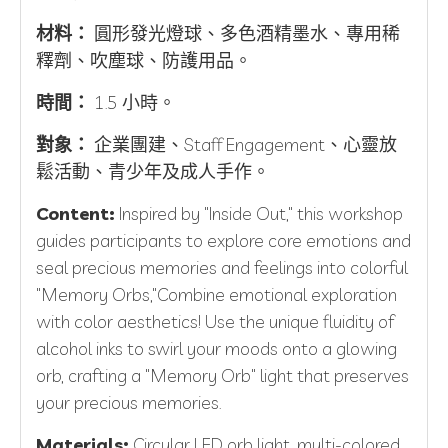
材料：
圓形發光燈球、多色酒精墨水、專用稀
釋劑、吹塵球、防護用品。
時間：
1.5 小時。
對象：
企業團建、Staff Engagement、心靈放
鬆活動、青少年及成人手作。
Content:
Inspired by "Inside Out," this workshop
guides participants to explore core emotions and
seal precious memories and feelings into colorful
"Memory Orbs,"Combine emotional exploration
with color aesthetics! Use the unique fluidity of
alcohol inks to swirl your moods onto a glowing
orb, crafting a "Memory Orb" light that preserves
your precious memories.
Materials:
Circular LED orb light, multi-colored