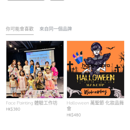
你可能會喜歡
來自同一個品牌
坊
Face Painting 體驗工作坊
Halloween 萬聖節 化妝品舞
H
會
C
HK$380
B
HK$480
H