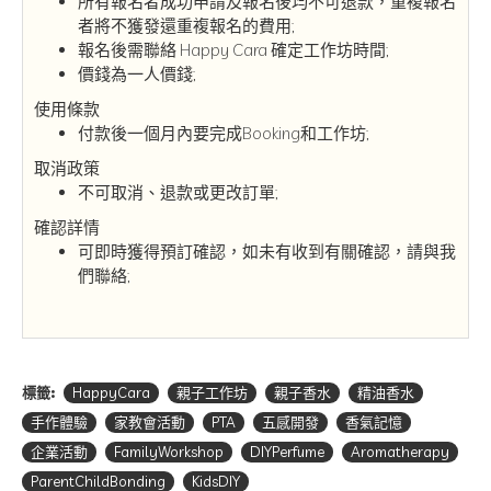
所有報名者成功申請及報名後均不可退款，重複報名
者將不獲發還重複報名的費用;
報名後需聯絡 Happy Cara 確定工作坊時間;
價錢為一人價錢;
使用條款
付款後一個月內要完成Booking和工作坊;
取消政策
不可取消、退款或更改訂單;
確認詳情
可即時獲得預訂確認，如未有收到有關確認，請與我
們聯絡;
標籤:
HappyCara
親子工作坊
親子香水
精油香水
手作體驗
家教會活動
PTA
五感開發
香氣記憶
企業活動
FamilyWorkshop
DIYPerfume
Aromatherapy
ParentChildBonding
KidsDIY