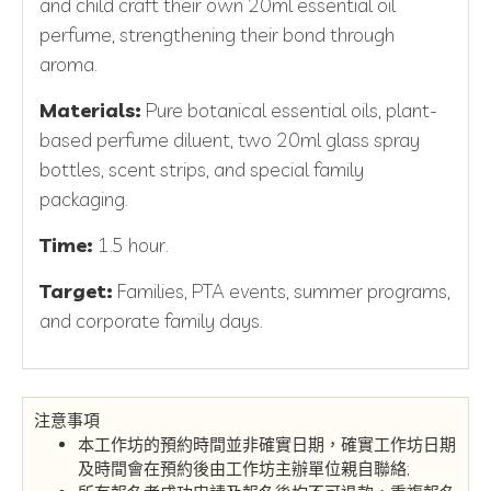
and child craft their own 20ml essential oil
perfume, strengthening their bond through
aroma.
Materials:
Pure botanical essential oils, plant-
based perfume diluent, two 20ml glass spray
bottles, scent strips, and special family
packaging.
Time:
1.5 hour.
Target:
Families, PTA events, summer programs,
and corporate family days.
注意事項
本工作坊的預約時間並非確實日期，確實工作坊日期
及時間會在預約後由工作坊主辦單位親自聯絡;