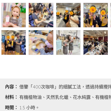
內容：
借鑒「400次咖啡」的細膩工法，透過持續攪
材料：
有機植物油、天然乳化蠟、花水純露、有機植
時間：
1.5 小時。