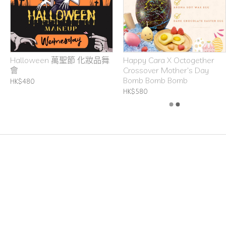
Halloween 萬聖節 化妝品舞
Happy Cara X Octogether
會
Crossover Mother's Day
Bomb Bomb Bomb
HK$480
HK$580