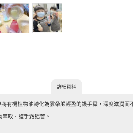
詳細資料
拌將有機植物油轉化為雲朵般輕盈的護手霜，深度滋潤而
物萃取、護手霜鋁管。