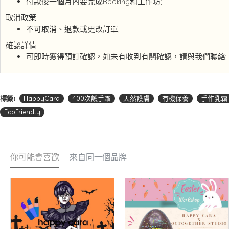
付款後一個月內要完成Booking和工作坊;
取消政策
不可取消、退款或更改訂單;
確認詳情
可即時獲得預訂確認，如未有收到有關確認，請與我們聯絡;
標籤:
HappyCara
400次護手霜
天然護膚
有機保養
手作乳霜
EcoFriendly
你可能會喜歡
來自同一個品牌