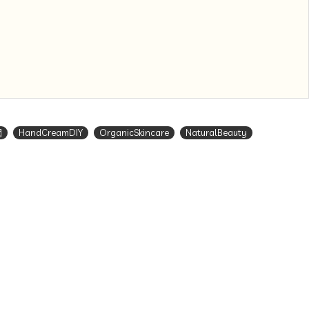
潤
HandCreamDIY
OrganicSkincare
NaturalBeauty