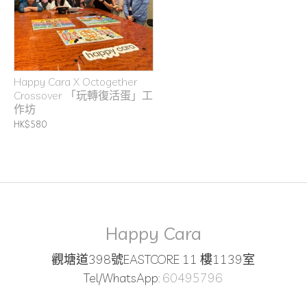
Happy Cara X Octogether
Crossover 「玩轉復活蛋」工
作坊
HK$580
Happy Cara
觀塘道398號EASTCORE 11 樓1139室
Tel/WhatsApp:
60495796