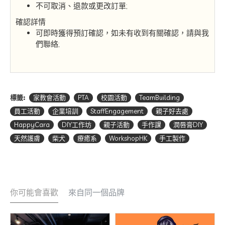
不可取消、退款或更改訂單;
確認詳情
可即時獲得預訂確認，如未有收到有關確認，請與我
們聯絡;
標籤:
家教會活動
PTA
校園活動
TeamBuilding
員工活動
企業培訓
StaffEngagement
親子好去處
HappyCara
DIY工作坊
親子活動
手作課
潤唇膏DIY
天然護膚
柴犬
療癒系
WorkshopHK
手工製作
你可能會喜歡
來自同一個品牌