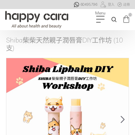
60495796
登入
註冊
0
Shiba柴柴天然親子潤唇膏DIY工作坊 (10
支)