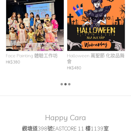
坊
Face Painting 體驗工作坊
Halloween 萬聖節 化妝品舞
H
會
C
HK$380
B
HK$480
H
Happy Cara
觀塘道398號EASTCORE 11 樓1139室