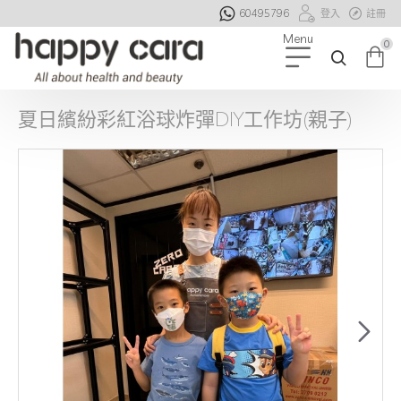
60495796
登入
註冊
0
夏日繽紛彩紅浴球炸彈DIY工作坊(親子)