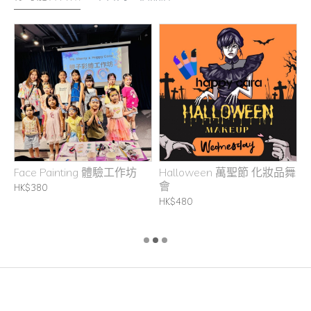
坊
Face Painting 體驗工作坊
Halloween 萬聖節 化妝品舞
H
會
C
HK$380
B
HK$480
H