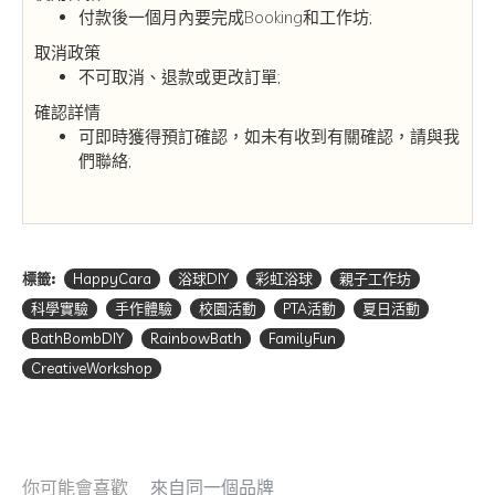
付款後一個月內要完成Booking和工作坊;
取消政策
不可取消、退款或更改訂單;
確認詳情
可即時獲得預訂確認，如未有收到有關確認，請與我
們聯絡;
標籤:
HappyCara
浴球DIY
彩虹浴球
親子工作坊
科學實驗
手作體驗
校園活動
PTA活動
夏日活動
BathBombDIY
RainbowBath
FamilyFun
CreativeWorkshop
你可能會喜歡
來自同一個品牌