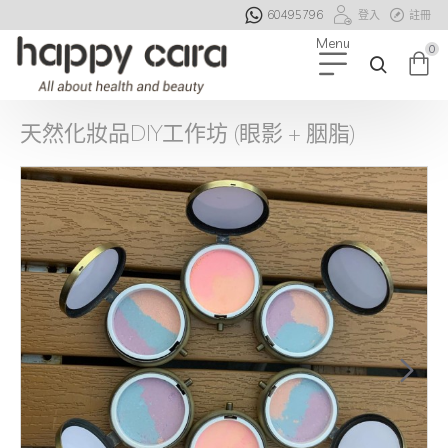
60495796
登入
註冊
0
天然化妝品DIY工作坊 (眼影 + 胭脂)