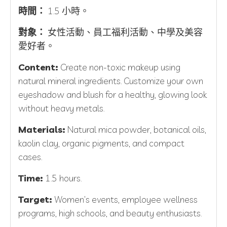
時間：
1.5 小時。
對象：
女性活動、員工福利活動、中學及美容
愛好者。
Content:
Create non-toxic makeup using
natural mineral ingredients. Customize your own
eyeshadow and blush for a healthy, glowing look
without heavy metals.
Materials:
Natural mica powder, botanical oils,
kaolin clay, organic pigments, and compact
cases.
Time:
1.5 hours.
Target:
Women's events, employee wellness
programs, high schools, and beauty enthusiasts.