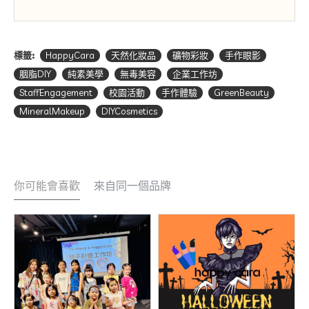
標籤:
HappyCara
天然化妝品
礦物彩妝
手作眼影
胭脂DIY
純素美學
無毒美容
企業工作坊
StaffEngagement
校園活動
手作體驗
GreenBeauty
MineralMakeup
DIYCosmetics
你可能會喜歡
來自同一個品牌