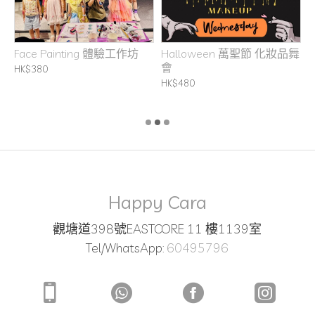
坊
Face Painting 體驗工作坊
Halloween 萬聖節 化妝品舞
H
會
C
HK$380
B
HK$480
H
Happy Cara
觀塘道398號EASTCORE 11 樓1139室
Tel/WhatsApp:
60495796