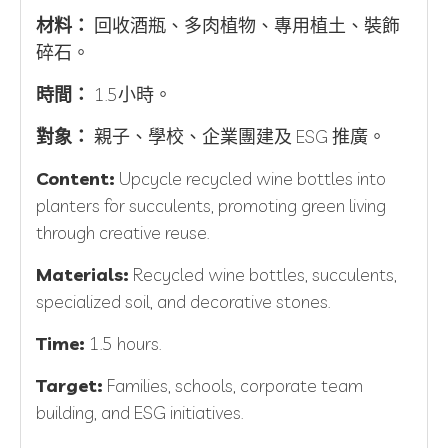
材料：
回收酒瓶、多肉植物、專用植土、裝飾
碎石。
時間：
1.5小時。
對象：
親子、學校、企業團建及 ESG 推廣。
Content:
Upcycle recycled wine bottles into
planters for succulents, promoting green living
through creative reuse.
Materials:
Recycled wine bottles, succulents,
specialized soil, and decorative stones.
Time:
1.5 hours.
Target:
Families, schools, corporate team
building, and ESG initiatives.