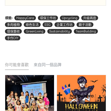
標籤:
HappyCara
環保工作坊
Upcycling
升級再造
多肉植物
綠色生活
ESG
企業工作坊
親子活動
環保藝術
GreenLiving
Sustainability
TeamBuilding
手作DIY
你可能會喜歡
來自同一個品牌