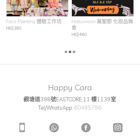
坊
Face Painting 體驗工作坊
Halloween 萬聖節 化妝品舞
H
會
C
HK$380
B
HK$480
H
Happy Cara
觀塘道398號EASTCORE 11 樓1139室
Tel/WhatsApp:
60495796