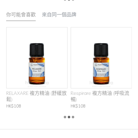
你可能會喜歡
來自同一個品牌
RELAXARE 複方精油 (舒緩放
Respirare 複方精油 (呼吸流
鬆)
暢)
H
HK$108
HK$108