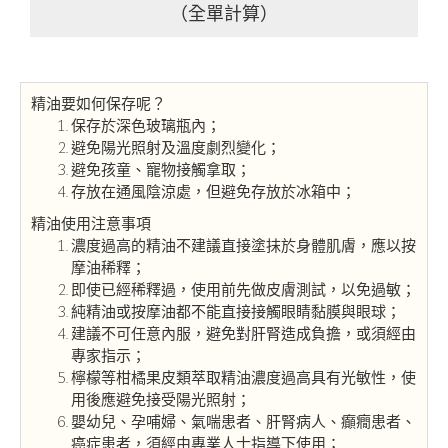
（全單計算）
精油要如何保存呢？
保存於深色玻璃瓶內；
避免陽光照射及溫度劇烈變化；
避免孩童、寵物接觸拿取；
存放在通風陰涼處，但避免存放於冰箱中；
精油使用注意事項
濃度過高的精油不建議直接塗抹於身體肌膚，應以按
摩油稀釋；
即使已經稀釋過，使用前先做皮膚測試，以免過敏；
純精油或按摩油都不能直接接觸眼睛黏膜與眼球；
建議不可任意內服，避免對肝腎造成負擔，或須經由
專家指示；
檸檬等柑橘果皮類萃取精油濃度過高具有光敏性，使
用後應避免接受陽光照射；
嬰幼兒、孕哺婦、氣喘患者、肝腎病人、癲癇患者、
癌症患者，須經由專業人士指導下使用；