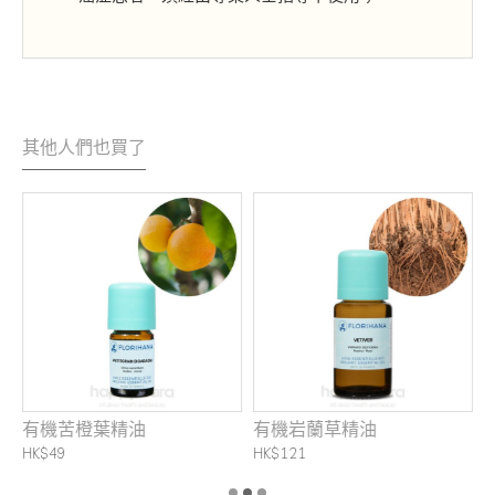
其他人們也買了
有機苦橙葉精油
有機岩蘭草精油
HK$49
HK$121
H