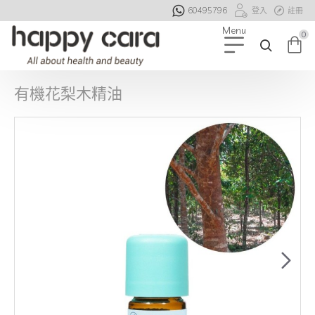
60495796
登入
註冊
0
有機花梨木精油