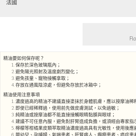
法國
F
精油要如何保存呢？
保存於深色玻璃瓶內；
避免陽光照射及溫度劇烈變化；
避免孩童、寵物接觸拿取；
存放在通風陰涼處，但避免存放於冰箱中；
精油使用注意事項
濃度過高的精油不建議直接塗抹於身體肌膚，應以按摩油稀
即使已經稀釋過，使用前先做皮膚測試，以免過敏；
純精油或按摩油都不能直接接觸眼睛黏膜與眼球；
建議不可任意內服，避免對肝腎造成負擔，或須經由專家指
檸檬等柑橘果皮類萃取精油濃度過高具有光敏性，使用後應
嬰幼兒、孕哺婦、氣喘患者、肝腎病人、癲癇患者、癌症患