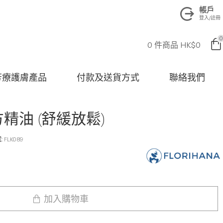
帳戶
登入/註冊
0
0 件商品 HK$0
na 芳療護膚產品
付款及送貨方式
聯絡我們
複方精油 (舒緩放鬆)
:
FLK089
加入購物車