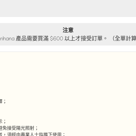
注意
lorihana 產品需要買滿 $600 以上才接受訂單。 （全單計
釋；
示；
避免接受陽光照射；
者，須經由專業人士指導下使用；