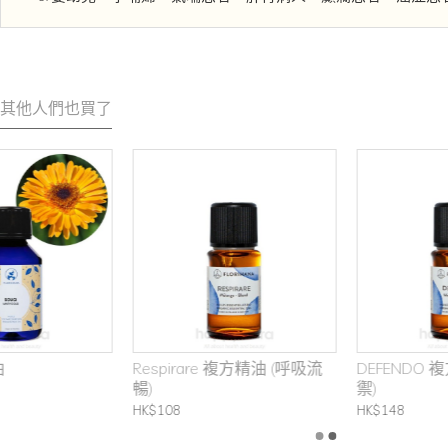
其他人們也買了
Respirare 複方精油 (呼吸流
DEFENDO 複方精油 (增強防
暢)
禦)
HK$108
HK$148