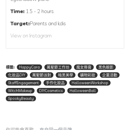
Time:
1.5 - 2 hours.
Target:
Parents and kdis
View on Instagram
標籤:
HappyCara
萬聖節工作坊
魔女唇膏
黑色眼影
化妝品DIY
萬聖節派對
暗黑美學
礦物彩妝
企業活動
StaffEngagement
手作化妝品
HalloweenWorkshop
WitchMakeup
DIYCosmetics
HalloweenBall
SpookyBeauty
你可能會喜歡
來自同一個品牌