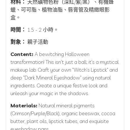
材料：
天然礦物色粉（深紅/紫/黑）、有機蜂
蠟、可可脂、植物油脂、唇膏管及精緻眼影
盒。
時間：
1.5 - 2 小時。
對象：
親子活動
Content:
A bewitching Halloween
transformation! This isn't just a ball; it's a mystical
makeup lab. Craft your own "Witch's Lipstick" and
deep "Dark Mineral Eyeshadow" using natural
ingredients. Create a unique festive look and
unleash your magic in the shadows.
Materials:
Natural mineral pigments
(Crimson/Purple/Black), organic beeswax, cocoa
butter, plant oils, lipstick tubes, and exquisite
eyeshadow pans.