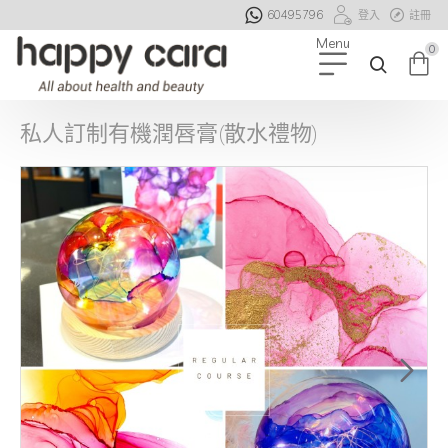
60495796
登入
註冊
0
私人訂制有機潤唇膏(散水禮物)