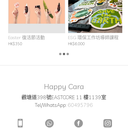
坊
Easter 復活節活動
ESG 環保工作坊導師課程
F
HK$350
HK$6,000
H
Happy Cara
觀塘道398號EASTCORE 11 樓1139室
Tel/WhatsApp:
60495796