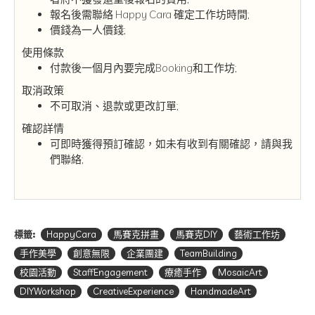
報名後需聯絡 Happy Cara 確定工作坊時間;
價錢為一人價錢;
使用條款
付款後一個月內要完成Booking和工作坊;
取消政策
不可取消、退款或更改訂單;
確認詳情
可即時獲得預訂確認，如未有收到有關確認，請與我
們聯絡;
標籤:
HappyCara
馬賽克拼畫
馬賽克DIY
藝術工作坊
手作美學
創意無限
企業團建
TeamBuilding
校園活動
StaffEngagement
療癒手作
MosaicArt
DIYWorkshop
CreativeExperience
HandmadeArt