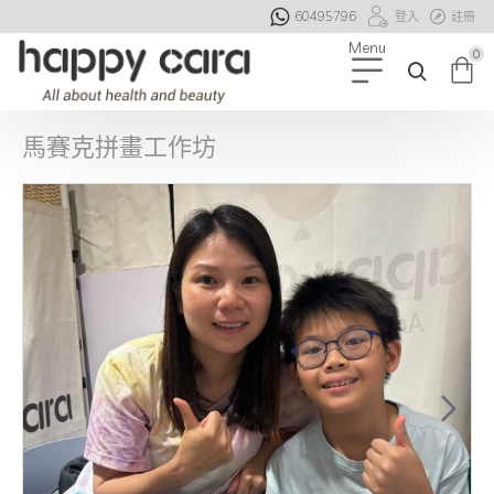
60495796
登入
註冊
0
馬賽克拼畫工作坊