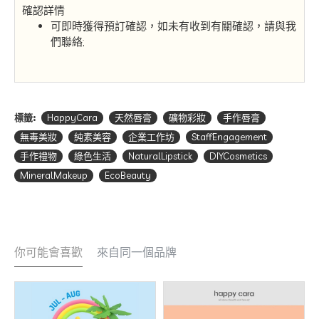
確認詳情
可即時獲得預訂確認，如未有收到有關確認，請與我
們聯絡;
標籤:
HappyCara
天然唇膏
礦物彩妝
手作唇膏
無毒美妝
純素美容
企業工作坊
StaffEngagement
手作禮物
綠色生活
NaturalLipstick
DIYCosmetics
MineralMakeup
EcoBeauty
你可能會喜歡
來自同一個品牌