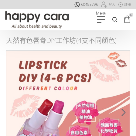
60495796
登入
註冊
0
天然有色唇膏DIY工作坊(4支不同顏色)