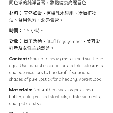
同色系的純淨唇膏，妝點健康亮麗唇色。
材料：
天然蜂蠟、有機乳木果脂、冷壓植物
油、食用色素、潤唇膏管。
時間：
1.5 小時。
對象：
員工活動、Staff Engagement、美容愛
好者及女性主題聚會。
Content:
Say no to heavy metals and synthetic
dyes. Use natural essential oils, edible colourants
and botanical oils to handcraft four unique
shades of pure lipstick for a healthy, vibrant look.
Materials:
Natural beeswax, organic shea
butter, cold-pressed plant oils, edible pigments,
and lipstick tubes.