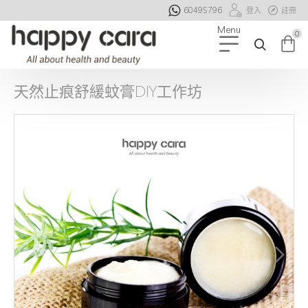
60495796
登入
註冊
0
天然止痕舒緩蚊膏DIY工作坊