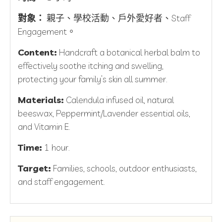
對象：
親子、學校活動、戶外愛好者、Staff
Engagement。
Content:
Handcraft a botanical herbal balm to
effectively soothe itching and swelling,
protecting your family’s skin all summer.
Materials:
Calendula infused oil, natural
beeswax, Peppermint/Lavender essential oils,
and Vitamin E.
Time:
1 hour.
Target:
Families, schools, outdoor enthusiasts,
and staff engagement.