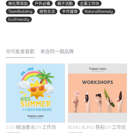
無化學添加
戶外必備
親子活動
企業工作坊
TeamBuilding
綠色生活
手作護理
NaturalRemedy
EcoFriendly
你可能會喜歡
來自同一個品牌
520 精油香水DIY工作坊
BLING BLING 唇彩DIY工作坊