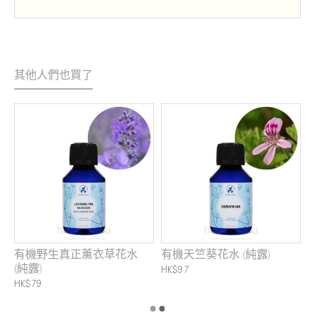
其他人們也買了
有機野生真正薰衣草花水
有機天竺葵花水 (純露)
(純露)
HK$97
HK$79