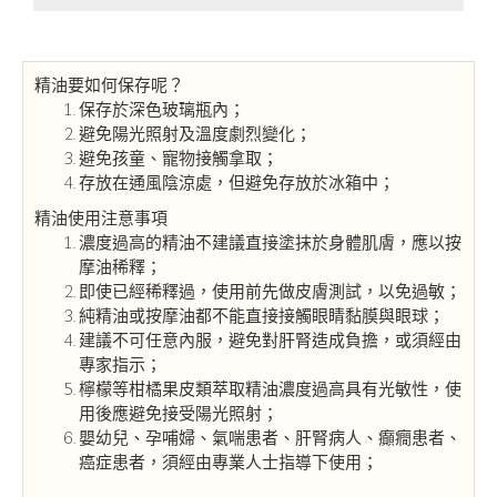
精油要如何保存呢？
保存於深色玻璃瓶內；
避免陽光照射及溫度劇烈變化；
避免孩童、寵物接觸拿取；
存放在通風陰涼處，但避免存放於冰箱中；
精油使用注意事項
濃度過高的精油不建議直接塗抹於身體肌膚，應以按
摩油稀釋；
即使已經稀釋過，使用前先做皮膚測試，以免過敏；
純精油或按摩油都不能直接接觸眼睛黏膜與眼球；
建議不可任意內服，避免對肝腎造成負擔，或須經由
專家指示；
檸檬等柑橘果皮類萃取精油濃度過高具有光敏性，使
用後應避免接受陽光照射；
嬰幼兒、孕哺婦、氣喘患者、肝腎病人、癲癇患者、
癌症患者，須經由專業人士指導下使用；