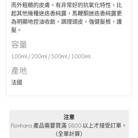
而外粗糙的皮膚。有非常好的抗氧化特性，比
起其他幾種迷迭香純露，馬鞭酮迷迭香純露更
為明顯地控油收斂，調理頭皮，強健髮根，護
髮。
容量
100ml / 200ml / 500ml / 1000ml
產地
法國
注意
Florihana 產品需要買滿 $600 以上才接受訂單。
（全單計算）