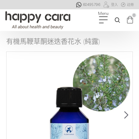
60495796
登入
註冊
0
有機馬鞭草酮迷迭香花水 (純露)