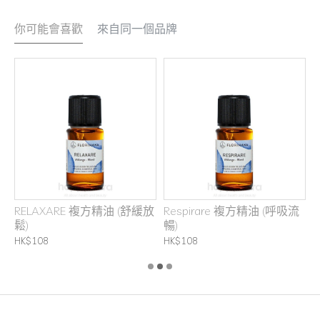
你可能會喜歡
來自同一個品牌
RELAXARE 複方精油 (舒緩放
Respirare 複方精油 (呼吸流
鬆)
暢)
H
HK$108
HK$108