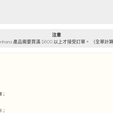
注意
lorihana 產品需要買滿 $600 以上才接受訂單。 （全單計
釋；
示；