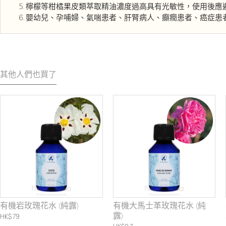
檸檬等柑橘果皮類萃取精油濃度過高具有光敏性，使用後應
嬰幼兒、孕哺婦、氣喘患者、肝腎病人、癲癇患者、癌症患
其他人們也買了
有機岩玫瑰花水 (純露)
有機大馬士革玫瑰花水 (純
DEFENDO 複方精油 (增強防
LUNA 複方精油 (明亮的夜)
露)
禦)
HK$79
HK$102