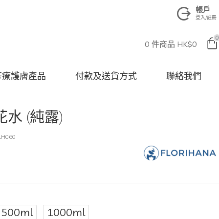
帳戶
登入/註冊
0
0 件商品 HK$0
na 芳療護膚產品
付款及送貨方式
聯絡我們
水 (純露)
LH060
500ml
1000ml