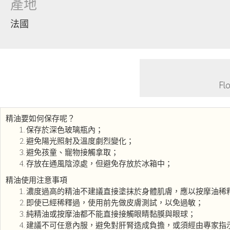
產地
法國
F
精油要如何保存呢？
保存於深色玻璃瓶內；
避免陽光照射及溫度劇烈變化；
避免孩童、寵物接觸拿取；
存放在通風陰涼處，但避免存放於冰箱中；
精油使用注意事項
濃度過高的精油不建議直接塗抹於身體肌膚，應以按摩油稀
即使已經稀釋過，使用前先做皮膚測試，以免過敏；
純精油或按摩油都不能直接接觸眼睛黏膜與眼球；
建議不可任意內服，避免對肝腎造成負擔，或須經由專家指