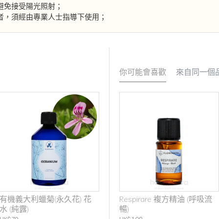
避免接受陽光照射；
者，須經由專業人士指導下使用；
你可能會喜歡
來自同一個
有機義大利蠟菊(永久花) 花
RELAXARE 複方精油 (舒緩放
Respirare 複方精油 (呼吸流
水 (純露)
鬆)
暢)