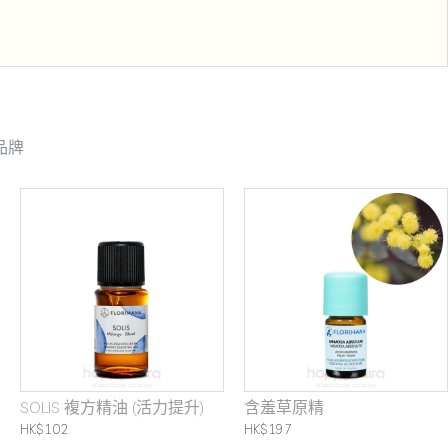
品牌
SOLIS 複方精油 (活力提升)
含羞草原精
HK$102
HK$197