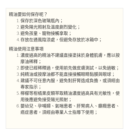
精油要如何保存呢？
保存於深色玻璃瓶內；
避免陽光照射及溫度劇烈變化；
避免孩童、寵物接觸拿取；
存放在通風陰涼處，但避免存放於冰箱中；
精油使用注意事項
濃度過高的精油不建議直接塗抹於身體肌膚，應以按
摩油稀釋；
即使已經稀釋過，使用前先做皮膚測試，以免過敏；
純精油或按摩油都不能直接接觸眼睛黏膜與眼球；
建議不可任意內服，避免對肝腎造成負擔，或須經由
專家指示；
檸檬等柑橘果皮類萃取精油濃度過高具有光敏性，使
用後應避免接受陽光照射；
嬰幼兒、孕哺婦、氣喘患者、肝腎病人、癲癇患者、
癌症患者，須經由專業人士指導下使用；