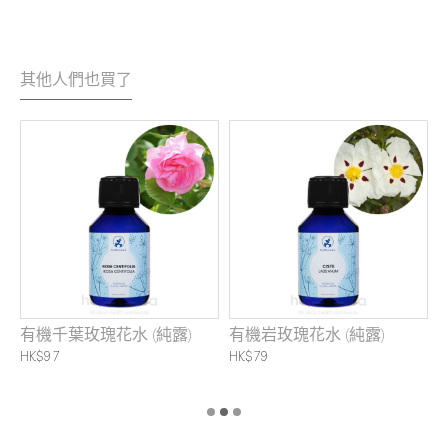
其他人們也買了
有機千葉玫瑰花水 (純露)
有機岩玫瑰花水 (純露)
露
HK$97
HK$79
H