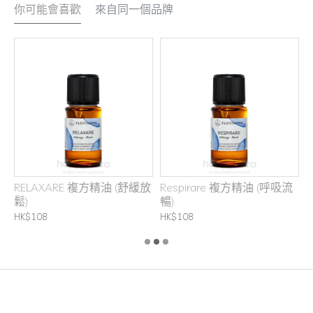
你可能會喜歡
來自同一個品牌
RELAXARE 複方精油 (舒緩放
Respirare 複方精油 (呼吸流
鬆)
暢)
H
HK$108
HK$108