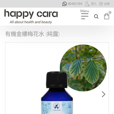
60495796
登入
註冊
0
有機金縷梅花水 (純露)