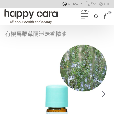
60495796
登入
註冊
0
有機馬鞭草酮迷迭香精油