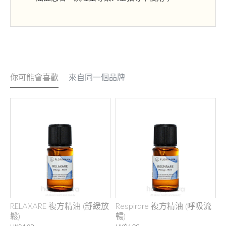
你可能會喜歡
來自同一個品牌
RELAXARE 複方精油 (舒緩放
Respirare 複方精油 (呼吸流
鬆)
暢)
H