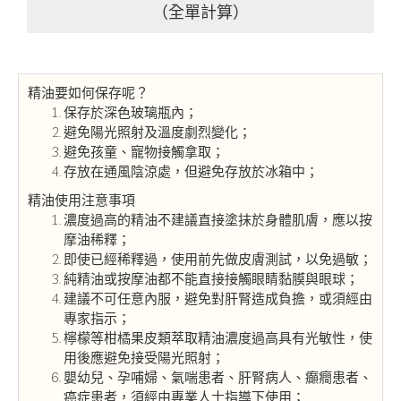
（全單計算）
精油要如何保存呢？
保存於深色玻璃瓶內；
避免陽光照射及溫度劇烈變化；
避免孩童、寵物接觸拿取；
存放在通風陰涼處，但避免存放於冰箱中；
精油使用注意事項
濃度過高的精油不建議直接塗抹於身體肌膚，應以按
摩油稀釋；
即使已經稀釋過，使用前先做皮膚測試，以免過敏；
純精油或按摩油都不能直接接觸眼睛黏膜與眼球；
建議不可任意內服，避免對肝腎造成負擔，或須經由
專家指示；
檸檬等柑橘果皮類萃取精油濃度過高具有光敏性，使
用後應避免接受陽光照射；
嬰幼兒、孕哺婦、氣喘患者、肝腎病人、癲癇患者、
癌症患者，須經由專業人士指導下使用；