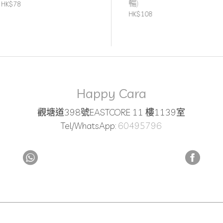
鬆)
暢)
HK$78
HK$108
HK$108
Happy Cara
觀塘道398號EASTCORE 11 樓1139室
Tel/WhatsApp:
60495796