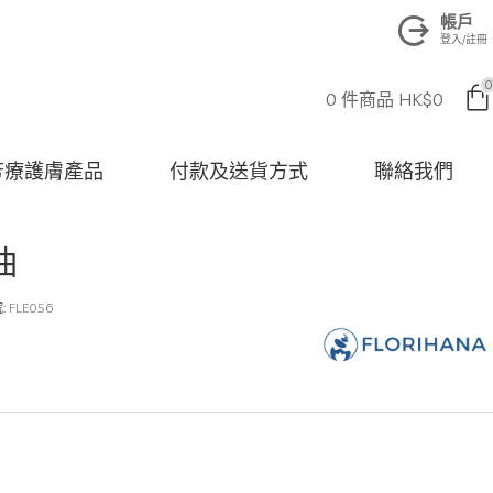
帳戶
登入/註冊
0
0 件商品 HK$0
na 芳療護膚產品
付款及送貨方式
聯絡我們
油
:
FLE056