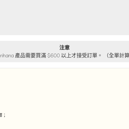
注意
lorihana 產品需要買滿 $600 以上才接受訂單。 （全單計
釋；