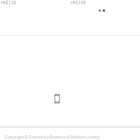
禦)
HK$116
HK$108
HK$102
HK$148
Copyright © Owned by Rosewood Solution Limited