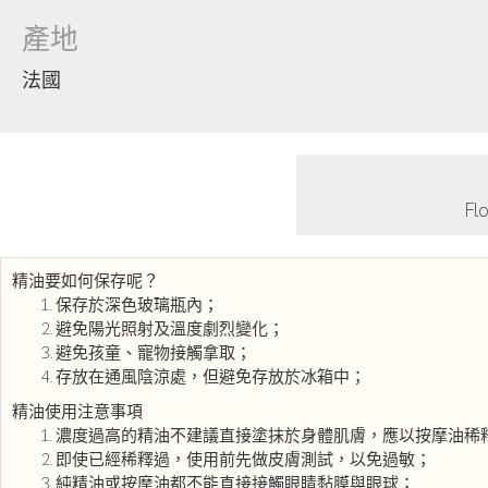
產地
法國
F
精油要如何保存呢？
保存於深色玻璃瓶內；
避免陽光照射及溫度劇烈變化；
避免孩童、寵物接觸拿取；
存放在通風陰涼處，但避免存放於冰箱中；
精油使用注意事項
濃度過高的精油不建議直接塗抹於身體肌膚，應以按摩油稀
即使已經稀釋過，使用前先做皮膚測試，以免過敏；
純精油或按摩油都不能直接接觸眼睛黏膜與眼球；