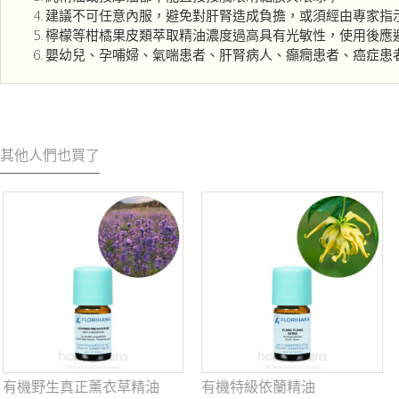
建議不可任意內服，避免對肝腎造成負擔，或須經由專家指
檸檬等柑橘果皮類萃取精油濃度過高具有光敏性，使用後應
嬰幼兒、孕哺婦、氣喘患者、肝腎病人、癲癇患者、癌症患
其他人們也買了
有機野生真正薰衣草精油
有機特級依蘭精油
DEFENDO 複方精油 (增強防
LUNA 複方精油 (明亮的夜)