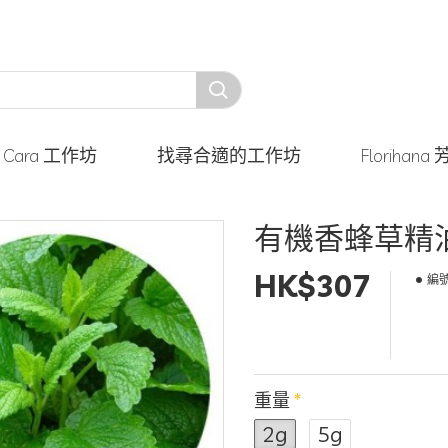
y Cara 工作坊
找尋合適的工作坊
Floriha
有機香蜂草精
HK$307
編號
重量
2g
5g