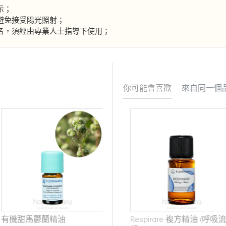
示；
避免接受陽光照射；
者，須經由專業人士指導下使用；
你可能會喜歡
來自同一個
有機甜馬鬱蘭精油
RELAXARE 複方精油 (舒緩放
Respirare 複方精油 (呼吸流