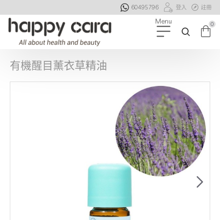
60495796
登入
註冊
0
有機醒目薰衣草精油