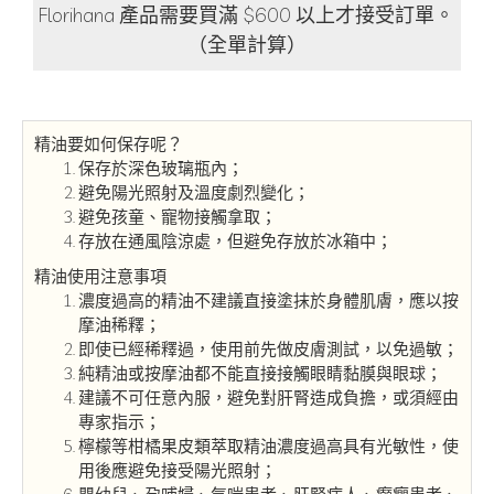
Florihana 產品需要買滿 $600 以上才接受訂單。
（全單計算）
精油要如何保存呢？
保存於深色玻璃瓶內；
避免陽光照射及溫度劇烈變化；
避免孩童、寵物接觸拿取；
存放在通風陰涼處，但避免存放於冰箱中；
精油使用注意事項
濃度過高的精油不建議直接塗抹於身體肌膚，應以按
摩油稀釋；
即使已經稀釋過，使用前先做皮膚測試，以免過敏；
純精油或按摩油都不能直接接觸眼睛黏膜與眼球；
建議不可任意內服，避免對肝腎造成負擔，或須經由
專家指示；
檸檬等柑橘果皮類萃取精油濃度過高具有光敏性，使
用後應避免接受陽光照射；