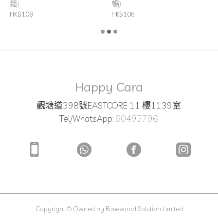
鬆)
暢)
H
HK$108
HK$108
Happy Cara
觀塘道398號EASTCORE 11 樓1139室
Tel/WhatsApp:
60495796
Copyright © Owned by Rosewood Solution Limited