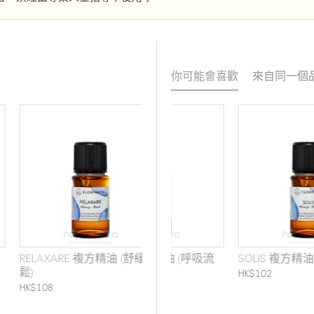
你可能會喜歡
來自同一個
RELAXARE 複方精油 (舒緩放
Respirare 複方精油 (呼吸流
SOLIS 複方精油 (活力提升)
鬆)
暢)
HK$102
HK$108
HK$108