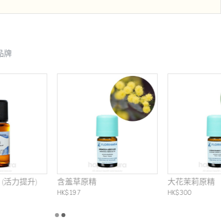
品牌
含羞草原精
大花茉莉原精
HK$197
HK$300