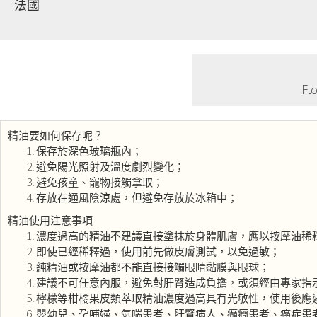
法國
F
精油要如何保存呢？
保存於深色玻璃瓶內；
避免陽光照射及溫度劇烈變化；
避免孩童、寵物接觸拿取；
存放在通風陰涼處，但避免存放於冰箱中；
精油使用注意事項
濃度過高的精油不建議直接塗抹於身體肌膚，應以按摩油稀
即使已經稀釋過，使用前先做皮膚測試，以免過敏；
純精油或按摩油都不能直接接觸眼睛黏膜與眼球；
建議不可任意內服，避免對肝腎造成負擔，或須經由專家指
檸檬等柑橘果皮類萃取精油濃度過高具有光敏性，使用後應
嬰幼兒、孕哺婦、氣喘患者、肝腎病人、癲癇患者、癌症患