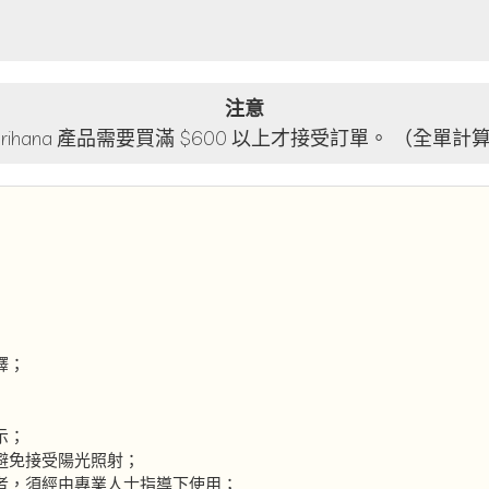
注意
lorihana 產品需要買滿 $600 以上才接受訂單。 （全單計
釋；
示；
避免接受陽光照射；
者，須經由專業人士指導下使用；