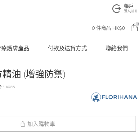
帳戶
登入/註冊
0
0 件商品 HK$0
na 芳療護膚產品
付款及送貨方式
聯絡我們
方精油 (增強防禦)
:
FLK086
加入購物車