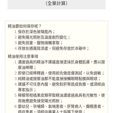
（全單計算）
精油要如何保存呢？
保存於深色玻璃瓶內；
避免陽光照射及溫度劇烈變化；
避免孩童、寵物接觸拿取；
存放在通風陰涼處，但避免存放於冰箱中；
精油使用注意事項
濃度過高的精油不建議直接塗抹於身體肌膚，應以按
摩油稀釋；
即使已經稀釋過，使用前先做皮膚測試，以免過敏；
純精油或按摩油都不能直接接觸眼睛黏膜與眼球；
建議不可任意內服，避免對肝腎造成負擔，或須經由
專家指示；
檸檬等柑橘果皮類萃取精油濃度過高具有光敏性，使
用後應避免接受陽光照射；
嬰幼兒、孕哺婦、氣喘患者、肝腎病人、癲癇患者、
癌症患者，須經由專業人士指導下使用；