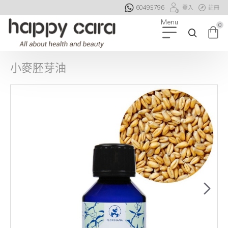
60495796
登入
註冊
0
小麥胚芽油