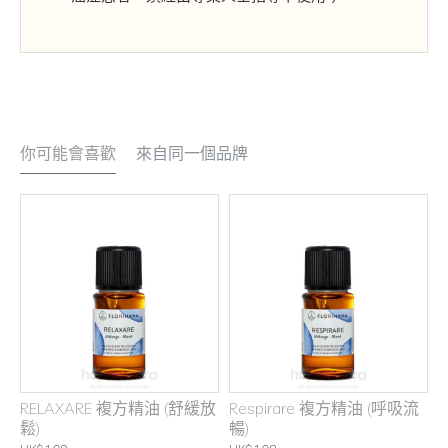
你可能會喜歡
來自同一個品牌
RELAXARE 複方精油 (舒緩放
Respirare 複方精油 (呼吸流
鬆)
暢)
H