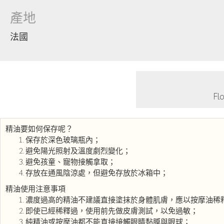
產地
法國
F
精油要如何保存呢？
保存於深色玻璃瓶內；
避免陽光照射及溫度劇烈變化；
避免孩童、寵物接觸拿取；
存放在通風陰涼處，但避免存放於冰箱中；
精油使用注意事項
濃度過高的精油不建議直接塗抹於身體肌膚，應以按摩油稀
即使已經稀釋過，使用前先做皮膚測試，以免過敏；
純精油或按摩油都不能直接接觸眼睛黏膜與眼球；