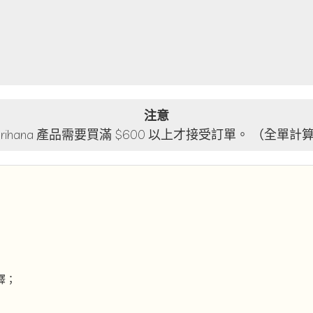
注意
lorihana 產品需要買滿 $600 以上才接受訂單。 （全單計
釋；