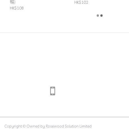
暢)
HK$102
HK$108
Copyright © Owned by Rosewood Solution Limited