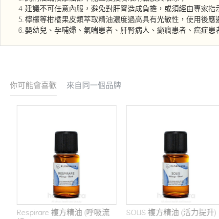
建議不可任意內服，避免對肝腎造成負擔，或須經由專家指
檸檬等柑橘果皮類萃取精油濃度過高具有光敏性，使用後應
嬰幼兒、孕哺婦、氣喘患者、肝腎病人、癲癇患者、癌症患
你可能會喜歡
來自同一個品牌
Respirare 複方精油 (呼吸流
SOLIS 複方精油 (活力提升)