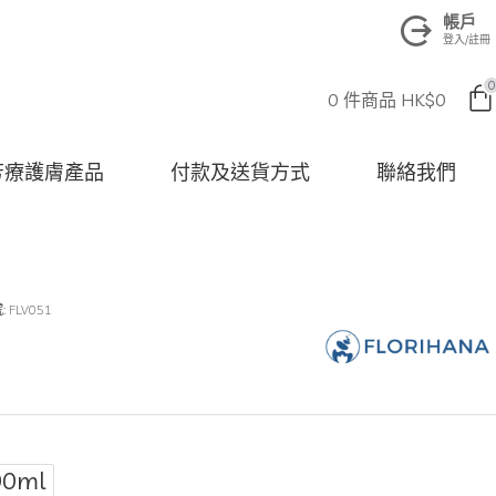
帳戶
登入/註冊
0
0 件商品 HK$0
na 芳療護膚產品
付款及送貨方式
聯絡我們
:
FLV051
00ml