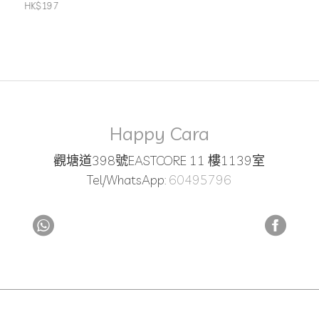
HK$197
Happy Cara
觀塘道398號EASTCORE 11 樓1139室
Tel/WhatsApp:
60495796