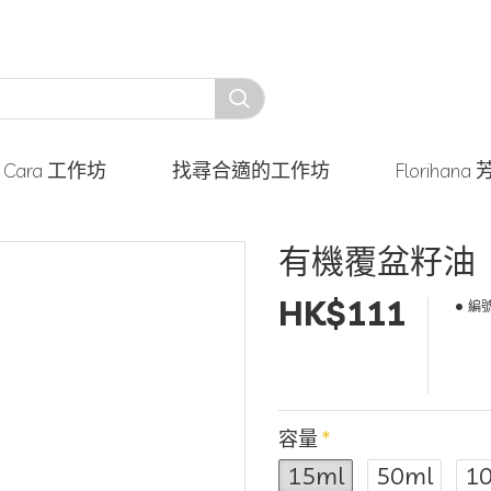
y Cara 工作坊
找尋合適的工作坊
Floriha
有機覆盆籽油
HK$111
編號
容量
15ml
50ml
1