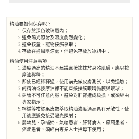
精油要如何保存呢？
保存於深色玻璃瓶內；
避免陽光照射及溫度劇烈變化；
避免孩童、寵物接觸拿取；
存放在通風陰涼處，但避免存放於冰箱中；
精油使用注意事項
濃度過高的精油不建議直接塗抹於身體肌膚，應以按
摩油稀釋；
即使已經稀釋過，使用前先做皮膚測試，以免過敏；
純精油或按摩油都不能直接接觸眼睛黏膜與眼球；
建議不可任意內服，避免對肝腎造成負擔，或須經由
專家指示；
檸檬等柑橘果皮類萃取精油濃度過高具有光敏性，使
用後應避免接受陽光照射；
嬰幼兒、孕哺婦、氣喘患者、肝腎病人、癲癇患者、
癌症患者，須經由專業人士指導下使用；