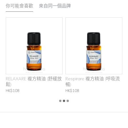
你可能會喜歡
來自同一個品牌
RELAXARE 複方精油 (舒緩放
Respirare 複方精油 (呼吸流
鬆)
暢)
H
HK$108
HK$108