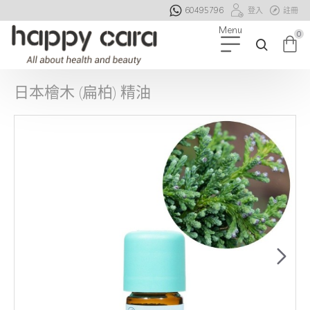
60495796
登入
註冊
0
日本檜木 (扁柏) 精油