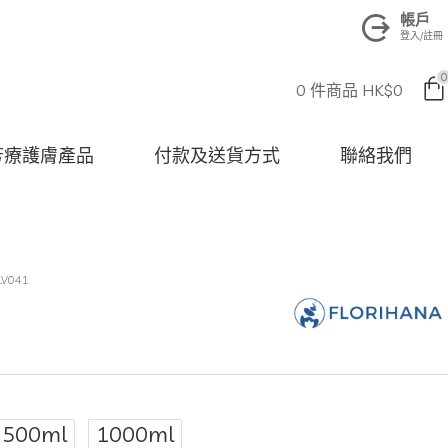
帳戶
登入/註冊
0
0 件商品 HK$0
na 芳療護膚產品
付款及送貨方式
聯絡我們
LV041
500ml
1000ml