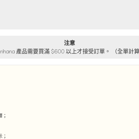
注意
lorihana 產品需要買滿 $600 以上才接受訂單。 （全單計
釋；
示；