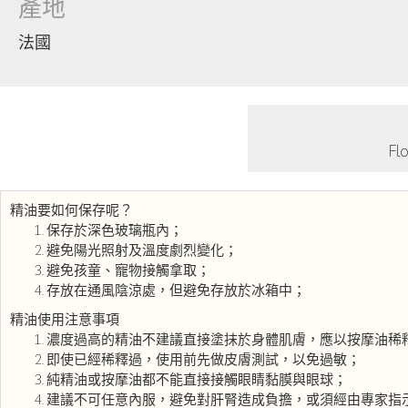
產地
法國
F
精油要如何保存呢？
保存於深色玻璃瓶內；
避免陽光照射及溫度劇烈變化；
避免孩童、寵物接觸拿取；
存放在通風陰涼處，但避免存放於冰箱中；
精油使用注意事項
濃度過高的精油不建議直接塗抹於身體肌膚，應以按摩油稀
即使已經稀釋過，使用前先做皮膚測試，以免過敏；
純精油或按摩油都不能直接接觸眼睛黏膜與眼球；
建議不可任意內服，避免對肝腎造成負擔，或須經由專家指