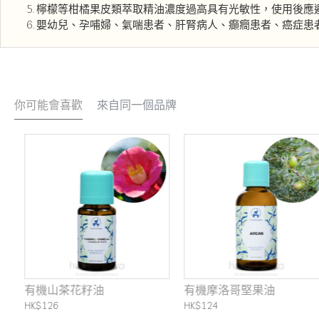
檸檬等柑橘果皮類萃取精油濃度過高具有光敏性，使用後應
嬰幼兒、孕哺婦、氣喘患者、肝腎病人、癲癇患者、癌症患
你可能會喜歡
來自同一個品牌
有機山茶花籽油
有機摩洛哥堅果油
HK$126
HK$124