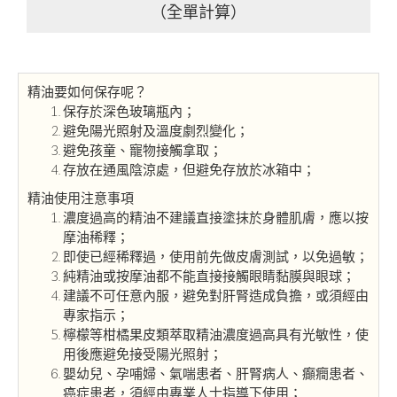
（全單計算）
精油要如何保存呢？
保存於深色玻璃瓶內；
避免陽光照射及溫度劇烈變化；
避免孩童、寵物接觸拿取；
存放在通風陰涼處，但避免存放於冰箱中；
精油使用注意事項
濃度過高的精油不建議直接塗抹於身體肌膚，應以按
摩油稀釋；
即使已經稀釋過，使用前先做皮膚測試，以免過敏；
純精油或按摩油都不能直接接觸眼睛黏膜與眼球；
建議不可任意內服，避免對肝腎造成負擔，或須經由
專家指示；
檸檬等柑橘果皮類萃取精油濃度過高具有光敏性，使
用後應避免接受陽光照射；
嬰幼兒、孕哺婦、氣喘患者、肝腎病人、癲癇患者、
癌症患者，須經由專業人士指導下使用；