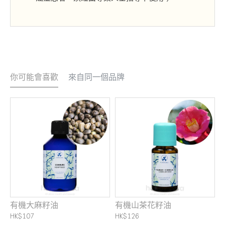
你可能會喜歡
來自同一個品牌
有機大麻籽油
有機山茶花籽油
HK$107
HK$126
H