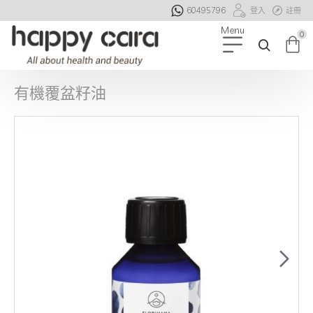
60495796
登入
註冊
0
有機覆盆籽油